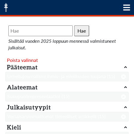
Hae
Sisältää vuoden 2025 loppuun mennessä valmistuneet
julkaisut.
Poista valinnat
Pääteemat
Urheilujournalismi ihmis- ja mielikuvien luojana
(15)
Alateemat
Sukupuolirepresentaatiot
(15)
Julkaisutyypit
Vertaisarvioimattomat tieteelliset artikkelit
(15)
Kieli