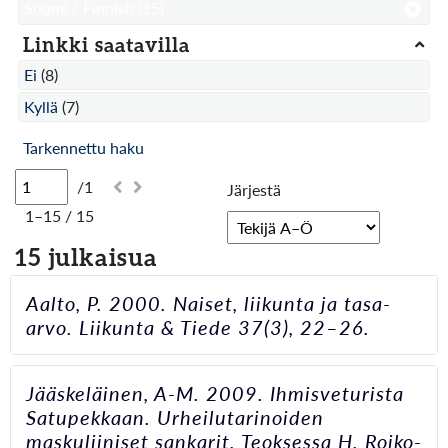
Suomi / Finnish
(15)
Linkki saatavilla
Ei
(8)
Kyllä
(7)
Tarkennettu haku
/1
Järjestä
1–15 / 15
15 julkaisua
Aalto, P. 2000. Naiset, liikunta ja tasa-
arvo. Liikunta & Tiede 37(3), 22–26.
Jääskeläinen, A-M. 2009. Ihmisveturista
Satupekkaan. Urheilutarinoiden
maskuliiniset sankarit. Teoksessa H. Roiko-