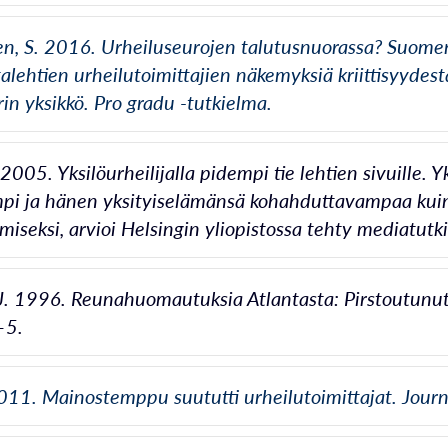
en, S. 2016. Urheiluseurojen talutusnuorassa? Suomen
lehtien urheilutoimittajien näkemyksiä kriittisyydest
rin yksikkö. Pro gradu -tutkielma.
 2005. Yksilöurheilijalla pidempi tie lehtien sivuille.
i ja hänen yksityiselämänsä kohahduttavampaa kuin
miseksi, arvioi Helsingin yliopistossa tehty mediatutk
J. 1996. Reunahuomautuksia Atlantasta: Pirstoutunut un
–5.
2011. Mainostemppu suututti urheilutoimittajat. Journa