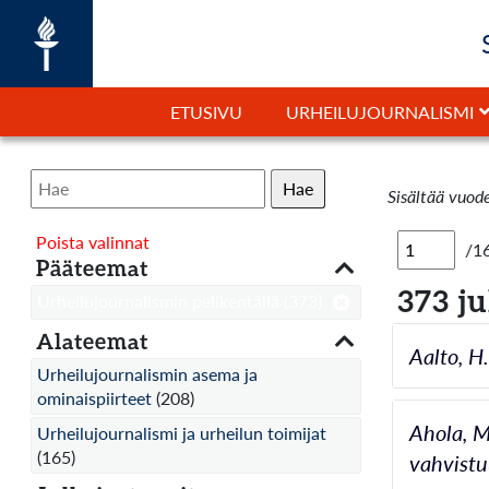
ETUSIVU
URHEILUJOURNALISMI
Hae
Sisältää vuod
Poista valinnat
/1
Pääteemat
373 j
Urheilujournalismin pelikentällä
(373)
Alateemat
Aalto, H.
Urheilujournalismin asema ja
ominaispiirteet
(208)
Ahola, M
Urheilujournalismi ja urheilun toimijat
(165)
vahvistuu