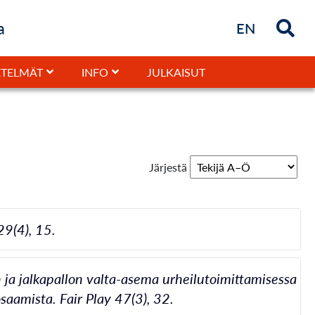
a
Briefly in
EN
JULKAISUT
TELMÄT
INFO
Järjestä
29(4), 15.
 ja jalkapallon valta-asema urheilutoimittamisessa
osaamista. Fair Play 47(3), 32.