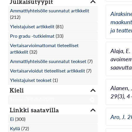
Julkaisutyypit
Ammattiyhteisölle suunnatut artikkelit
Airaksin
(212)
maakunta
Yleistajuiset artikkelit
(81)
ja teatte
Pro gradu -tutkielmat
(33)
Vertaisarvioimattomat tieteelliset
Alaja, E.
artikkelit
(32)
avoimemp
Ammattiyhteisölle suunnatut teokset
(7)
saavutta
Vertaisarvioidut tieteelliset artikkelit
(7)
Yleistajuiset teokset
(1)
Alanen, 
Kieli
29(3), 4
Suomi / Finnish
(373)
Linkki saatavilla
Aro, J. 
Ei
(300)
Kyllä
(72)