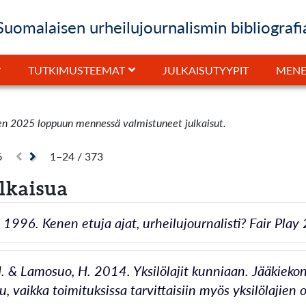
Suomalaisen urheilujournalismin bibliografi
JULKAISUTYYPIT
TUTKIMUSTEEMAT
MENE
en 2025 loppuun mennessä valmistuneet julkaisut.
6
1–24 / 373
ulkaisua
 1996. Kenen etuja ajat, urheilujournalisti? Fair Play 
. & Lamosuo, H. 2014. Yksilölajit kunniaan. Jääkiekon
, vaikka toimituksissa tarvittaisiin myös yksilölajien 