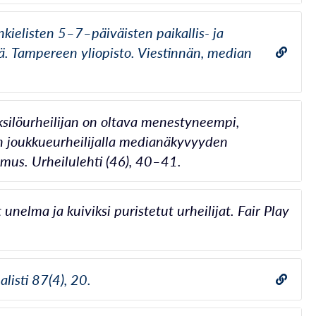
kielisten 5–7–päiväisten paikallis- ja
ä. Tampereen yliopisto. Viestinnän, median
 Yksilöurheilijan on oltava menestyneempi,
 joukkueurheilijalla medianäkyvyyden
imus. Urheilulehti (46), 40–41.
elma ja kuiviksi puristetut urheilijat. Fair Play
listi 87(4), 20.