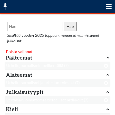
Hae
Sisältää vuoden 2025 loppuun mennessä valmistuneet
julkaisut.
Poista valinnat
Pääteemat
Urheilujournalismin pelikentällä
(7)
Alateemat
Urheilujournalismi ja urheilun toimijat
(7)
Julkaisutyypit
Vertaisarvioimattomat tieteelliset artikkelit
(7)
Kieli