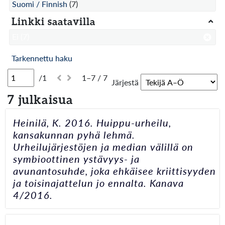
Suomi / Finnish
(7)
Linkki saatavilla
Ei
(7)
Tarkennettu haku
/1
1–7 / 7
Järjestä
7 julkaisua
Heinilä, K. 2016. Huippu-urheilu,
kansakunnan pyhä lehmä.
Urheilujärjestöjen ja median välillä on
symbioottinen ystävyys- ja
avunantosuhde, joka ehkäisee kriittisyyden
ja toisinajattelun jo ennalta. Kanava
4/2016.