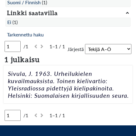
Suomi / Finnish
(1)
Linkki saatavilla
Ei
(1)
Tarkennettu haku
/1
1–1 / 1
Järjestä
1 julkaisu
Sivula, J. 1963. Urheilukielen
kuvailmauksista. Toinen kielivartio:
Yleisradiossa pidettyjä kielipakinoita.
Helsinki: Suomalaisen kirjallisuuden seura.
/1
1–1 / 1