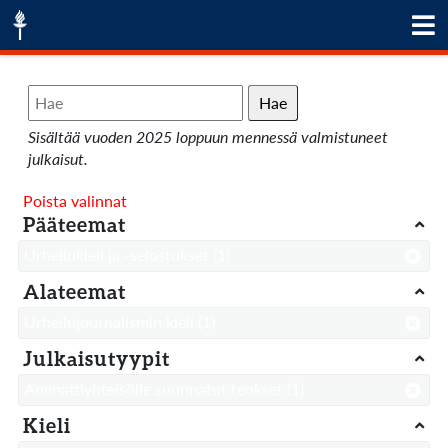
Hae
Sisältää vuoden 2025 loppuun mennessä valmistuneet
julkaisut.
Poista valinnat
Pääteemat
Urheilukieli ja -selostukset
(1)
Alateemat
Urheilujournalismin kieli
(1)
Julkaisutyypit
Ammattiyhteisölle suunnatut teokset
(1)
Kieli