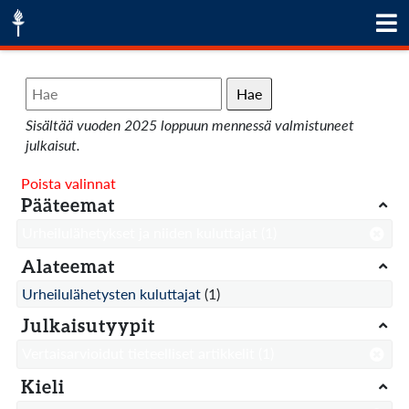
Hae
Sisältää vuoden 2025 loppuun mennessä valmistuneet
julkaisut.
Poista valinnat
Pääteemat
Urheilulähetykset ja niiden kuluttajat
(1)
Alateemat
Urheilulähetysten kuluttajat
(1)
Julkaisutyypit
Vertaisarvioidut tieteelliset artikkelit
(1)
Kieli