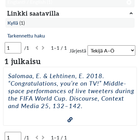
Englanti / English
(1)
Linkki saatavilla
Kyllä
(1)
Tarkennettu haku
/1
1–1 / 1
Järjestä
1 julkaisu
Salomaa, E. & Lehtinen, E. 2018.
“Congratulations, you’re on TV!” Middle-
space performances of live tweeters during
the FIFA World Cup. Discourse, Context
and Media 25, 132–142.
/1
1–1 / 1