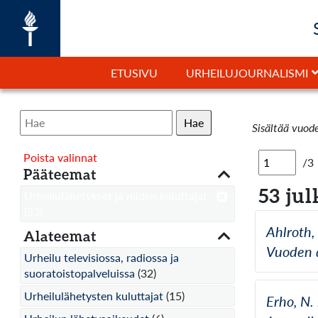
ETUSIVU
URHEILUJOURNALISMI
Hae
Sisältää vuod
Poista valinnat
/3
Pääteemat
53 jul
Urheilulähetykset ja niiden kuluttajat
(53)
Ahlroth,
Alateemat
Vuoden di
Urheilu televisiossa, radiossa ja
suoratoistopalveluissa
(32)
Urheilulähetysten kuluttajat
(15)
Erho, N.