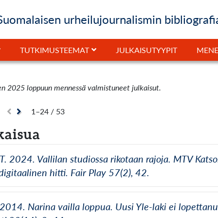
Suomalaisen urheilujournalismin bibliografi
JULKAISUTYYPIT
TUTKIMUSTEEMAT
MENE
en 2025 loppuun mennessä valmistuneet julkaisut.
1–24 / 53
kaisua
 T. 2024. Vallilan studiossa rikotaan rajoja. MTV Kat
gitaalinen hitti. Fair Play 57(2), 42.
 2014. Narina vailla loppua. Uusi Yle-laki ei lopettanu