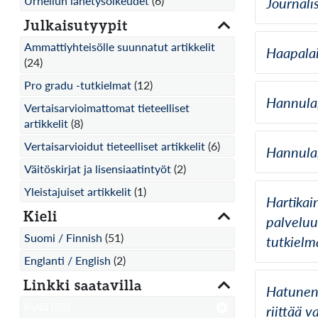
Urheilun lähetysoikeudet
(6)
Journali
Julkaisutyypit
Ammattiyhteisölle suunnatut artikkelit
Haapalai
(24)
Pro gradu -tutkielmat
(12)
Hannula,
Vertaisarvioimattomat tieteelliset
artikkelit
(8)
Vertaisarvioidut tieteelliset artikkelit
(6)
Hannula,
Väitöskirjat ja lisensiaatintyöt
(2)
Yleistajuiset artikkelit
(1)
Hartikai
Kieli
palveluu
Suomi / Finnish
(51)
tutkielm
Englanti / English
(2)
Linkki saatavilla
Hatunen,
Kyllä
(53)
riittää 