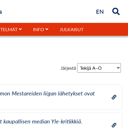
a
Briefly in
EN
JULKAISUT
TELMÄT
INFO
Järjestä
somon Mestareiden liigan lähetykset ovat
t kaupallisen median Yle-kritiikkiä.