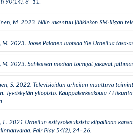
sti 90(14), 8–11.
nen, M. 2023. Näin rakentuu jääkiekon SM-liigan tele
 M. 2023. Joose Palonen luotsaa Yle Urheilua tasa-ar
 M. 2023. Sähköisen median toimijat jakavat jättimäi
nen, S. 2022. Televisioidun urheilun muuttuva toimint
n. Jyväskylän yliopisto. Kauppakorkeakoulu / Liikuntat
a.
 E. 2021 Urheilun esitysoikeuksista kilpaillaan kansain
valinnanvaraa. Fair Play 54(2), 24–26.