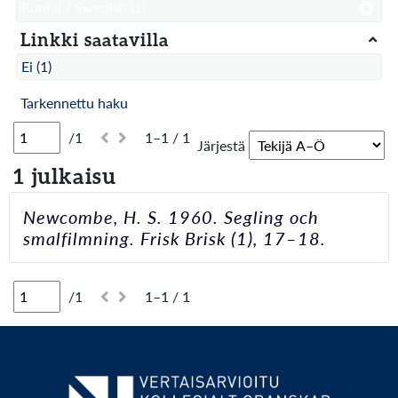
Ruotsi / Swedish
(1)
Linkki saatavilla
Ei
(1)
Tarkennettu haku
/1
1–1 / 1
Järjestä
1 julkaisu
Newcombe, H. S. 1960. Segling och
smalfilmning. Frisk Brisk (1), 17–18.
/1
1–1 / 1