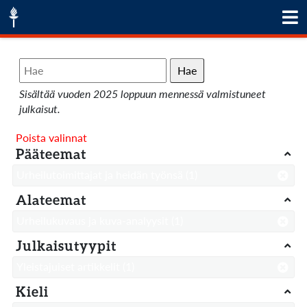
Hae
Sisältää vuoden 2025 loppuun mennessä valmistuneet
julkaisut.
Poista valinnat
Pääteemat
Urheilutoimittajat ja heidän työnsä
(1)
Alateemat
Urheilukuvaus ja kuva-analyysit
(1)
Julkaisutyypit
Yleistajuiset artikkelit
(1)
Kieli