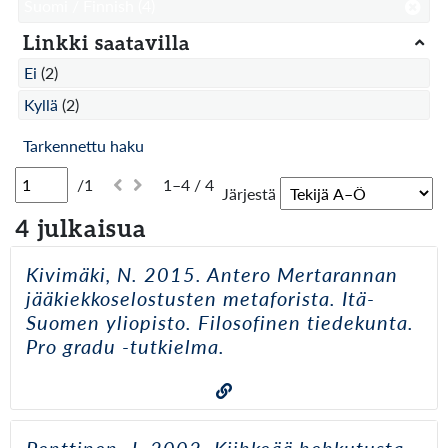
Suomi / Finnish
(4)
Linkki saatavilla
Ei
(2)
Kyllä
(2)
Tarkennettu haku
/1
1–4 / 4
Järjestä
4 julkaisua
Kivimäki, N. 2015. Antero Mertarannan
jääkiekkoselostusten metaforista. Itä-
Suomen yliopisto. Filosofinen tiedekunta.
Pro gradu -tutkielma.