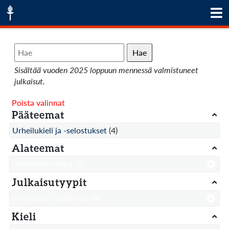
Hae
Sisältää vuoden 2025 loppuun mennessä valmistuneet
julkaisut.
Poista valinnat
Pääteemat
Urheilukieli ja -selostukset
(4)
Alateemat
Urheiluselostajat
(4)
Julkaisutyypit
Pro gradu -tutkielmat
(4)
Kieli