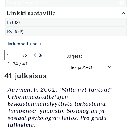
Suomi / Finnish
(41)
Linkki saatavilla
Ei
(32)
Kyllä
(9)
Tarkennettu haku
/2
Järjestä
1–24 / 41
41 julkaisua
Auvinen, P. 2001. "Miltä nyt tuntuu?"
Urheiluhaastattelujen
keskustelunanalyyttistä tarkastelua.
Tampereen yliopisto. Sosiologian ja
sosiaalipsykologian laitos. Pro gradu -
tutkielma.