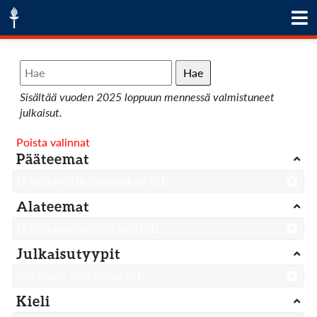
Hae
Sisältää vuoden 2025 loppuun mennessä valmistuneet
julkaisut.
Poista valinnat
Pääteemat
Urheilukieli ja -selostukset
(41)
Alateemat
Urheilujournalismin kieli
(41)
Julkaisutyypit
Pro gradu -tutkielmat
(41)
Kieli