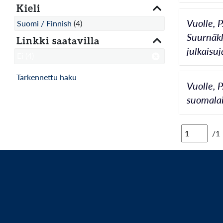
Kieli
Vuolle, 
Suomi / Finnish
(4)
Suurnäkk
Linkki saatavilla
julkaisuj
Ei
(4)
Tarkennettu haku
Vuolle, 
suomalai
/1