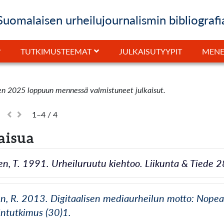
Suomalaisen urheilujournalismin bibliografi
JULKAISUTYYPIT
TUTKIMUSTEEMAT
MENE
en 2025 loppuun mennessä valmistuneet julkaisut.
1–4 / 4
aisua
n, T. 1991. Urheiluruutu kiehtoo. Liikunta & Tiede 
en, R. 2013. Digitaalisen mediaurheilun motto: Nop
intutkimus (30)1.