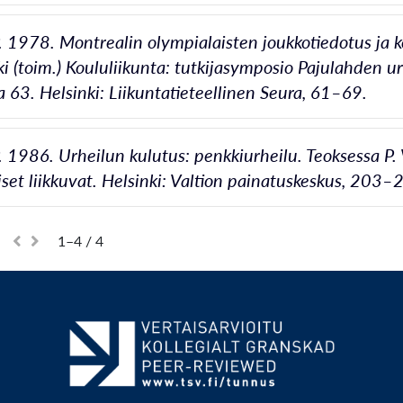
P. 1978. Montrealin olympialaisten joukkotiedotus ja 
i (toim.) Koululiikunta: tutkijasymposio Pajulahden u
a 63. Helsinki: Liikuntatieteellinen Seura, 61–69.
P. 1986. Urheilun kulutus: penkkiurheilu. Teoksessa P. 
set liikkuvat. Helsinki: Valtion painatuskeskus, 203–
1–4 / 4