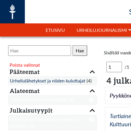
ETUSIVU
URHEILUJOURNALISMI
Hae
Sisältää vuod
Poista valinnat
/1
Pääteemat
4 julk
Urheilulähetykset ja niiden kuluttajat
(4)
Alateemat
Pyykköne
Urheilulähetysten kuluttajat
(4)
Julkaisutyypit
Turtiain
Vertaisarvioimattomat tieteelliset
Kulttuur
artikkelit
(4)