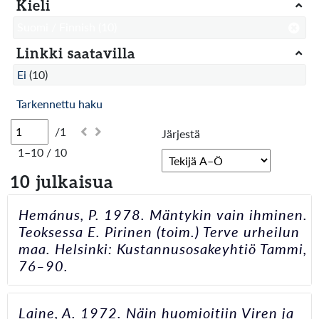
Kieli
Suomi / Finnish
(10)
Linkki saatavilla
Ei
(10)
Tarkennettu haku
/1
Järjestä
1–10 / 10
10 julkaisua
Hemánus, P. 1978. Mäntykin vain ihminen.
Teoksessa E. Pirinen (toim.) Terve urheilun
maa. Helsinki: Kustannusosakeyhtiö Tammi,
76–90.
Laine, A. 1972. Näin huomioitiin Viren ja