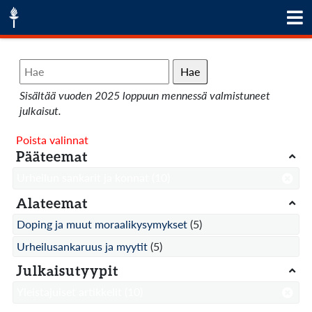
Hae
Sisältää vuoden 2025 loppuun mennessä valmistuneet
julkaisut.
Poista valinnat
Pääteemat
Urheilun sankarit ja konnat
(10)
Alateemat
Doping ja muut moraalikysymykset
(5)
Urheilusankaruus ja myytit
(5)
Julkaisutyypit
Yleistajuiset artikkelit
(10)