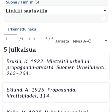
Suomi / Finnish
(5)
Linkki saatavilla
Ei
(5)
Tarkennettu haku
/1
1–5 / 5
Järjestä
5 julkaisua
Brusin, K. 1922. Mietteitä urheilun
propaganda-arvosta. Suomen Urheilulehti,
263–264.
Eklund, A. 1925. Propaganda.
Idrottsbladet, 114.