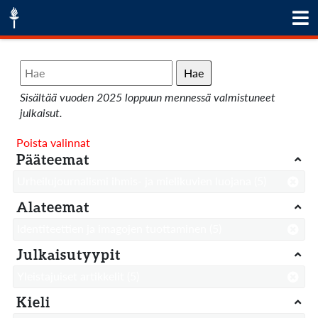
Hae
Sisältää vuoden 2025 loppuun mennessä valmistuneet
julkaisut.
Poista valinnat
Pääteemat
Urheilujournalismi ihmis- ja mielikuvien luojana
(5)
Alateemat
Identiteettien ja imagojen tuottaminen
(5)
Julkaisutyypit
Yleistajuiset artikkelit
(5)
Kieli