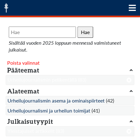
Hae
Sisältää vuoden 2025 loppuun mennessä valmistuneet
julkaisut.
Poista valinnat
Pääteemat
Urheilujournalismin pelikentällä
(83)
Alateemat
Urheilujournalismin asema ja ominaispiirteet
(42)
Urheilujournalismi ja urheilun toimijat
(41)
Julkaisutyypit
Yleistajuiset artikkelit
(83)