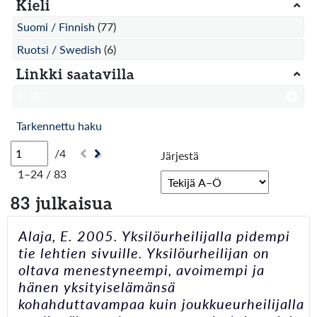
Kieli
Suomi / Finnish
(77)
Ruotsi / Swedish
(6)
Linkki saatavilla
Ei
(83)
Tarkennettu haku
/4
Järjestä
1–24 / 83
83 julkaisua
Alaja, E. 2005. Yksilöurheilijalla pidempi
tie lehtien sivuille. Yksilöurheilijan on
oltava menestyneempi, avoimempi ja
hänen yksityiselämänsä
kohahduttavampaa kuin joukkueurheilijalla